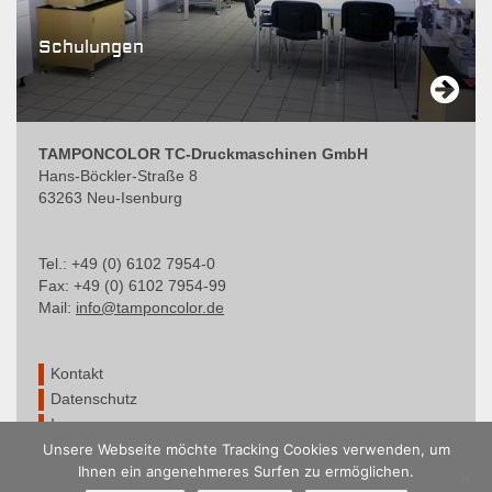
Schulungen
Sch
TAMPONCOLOR TC-Druckmaschinen GmbH
Hans-Böckler-Straße 8
63263 Neu-Isenburg
Tel.: +49 (0) 6102 7954-0
Fax: +49 (0) 6102 7954-99
Mail:
info@tamponcolor.de
Kontakt
Datenschutz
Impressum
Unsere Webseite möchte Tracking Cookies verwenden, um
Ihnen ein angenehmeres Surfen zu ermöglichen.
© TAMPONCOLOR – Wir sind zertifiziert nach DIN EN ISO 9001:2015