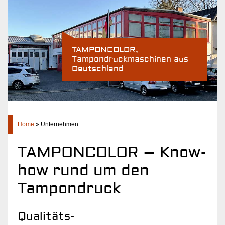
Tampondruck
Branchenlösungen
TAMPONCOLOR,
Produkte
Tampondruckmaschinen aus
Deutschland
Unternehmen
Über uns
Projekte
Schulungen
Home
»
Unternehmen
Aktuelles
TAMPONCOLOR – Know-
Kontakt
how rund um den
Tampondruck
Qualitäts-