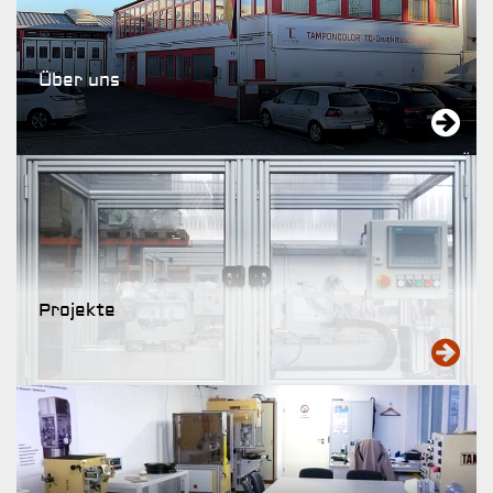
Über uns
Übe
uns
Projekte
Proj